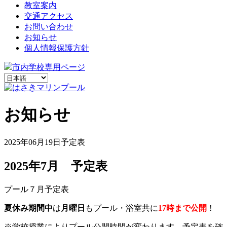
教室案内
交通アクセス
お問い合わせ
お知らせ
個人情報保護方針
市内学校専用ページ
お知らせ
2025年06月19日
予定表
2025年7月 予定表
プール７月予定表
夏休み期間中
は
月曜日
もプール・浴室共に
17時まで公開
！
※学校授業によりプール公開時間が変わります。予定表を確